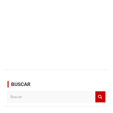
BUSCAR
B
u
s
c