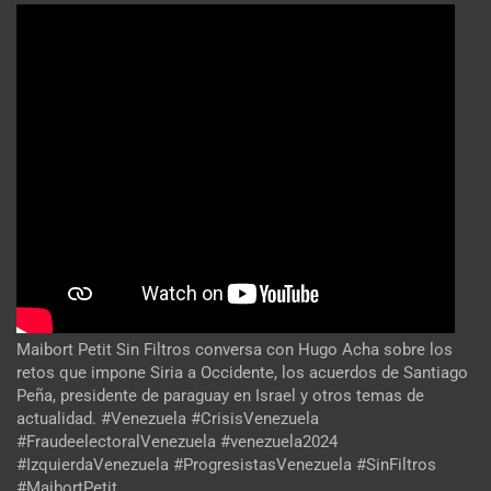
Maibort Petit Sin Filtros conversa con Hugo Acha sobre los
retos que impone Siria a Occidente, los acuerdos de Santiago
Peña, presidente de paraguay en Israel y otros temas de
actualidad. #Venezuela #CrisisVenezuela
#FraudeelectoralVenezuela #venezuela2024
#IzquierdaVenezuela #ProgresistasVenezuela #SinFiltros
#MaibortPetit