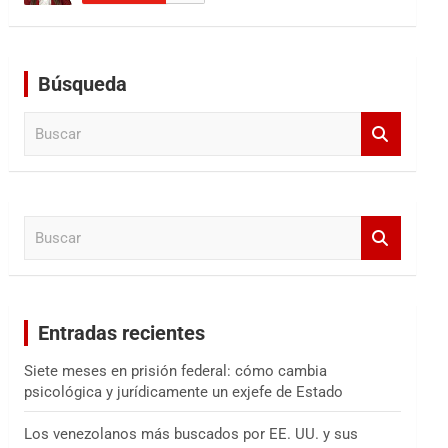
Búsqueda
B
u
s
c
a
B
r
u
s
c
a
Entradas recientes
r
Siete meses en prisión federal: cómo cambia
psicológica y jurídicamente un exjefe de Estado
Los venezolanos más buscados por EE. UU. y sus