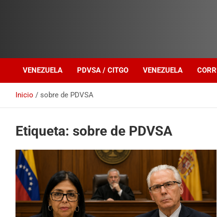
Investigación sobre Crimen Organizado Transnacional
Venezuela Política
VENEZUELA
PDVSA / CITGO
VENEZUELA
CORR
Inicio
sobre de PDVSA
Etiqueta:
sobre de PDVSA