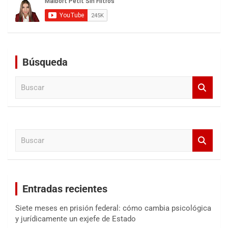
Búsqueda
B
u
s
c
a
B
r
u
s
c
a
Entradas recientes
r
Siete meses en prisión federal: cómo cambia psicológica
y jurídicamente un exjefe de Estado