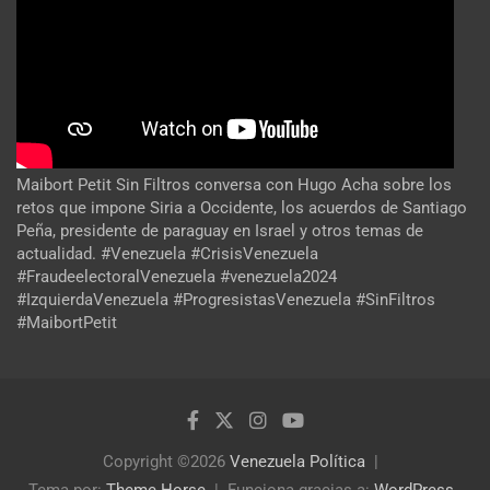
Maibort Petit Sin Filtros conversa con Hugo Acha sobre los
retos que impone Siria a Occidente, los acuerdos de Santiago
Peña, presidente de paraguay en Israel y otros temas de
actualidad. #Venezuela #CrisisVenezuela
#FraudeelectoralVenezuela #venezuela2024
#IzquierdaVenezuela #ProgresistasVenezuela #SinFiltros
#MaibortPetit
Copyright ©2026
Venezuela Política
Tema por:
Theme Horse
Funciona gracias a:
WordPress