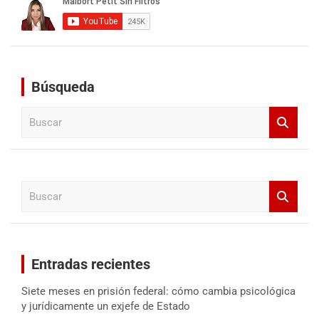
Búsqueda
B
u
s
c
a
B
r
u
s
c
a
Entradas recientes
r
Siete meses en prisión federal: cómo cambia psicológica
y jurídicamente un exjefe de Estado