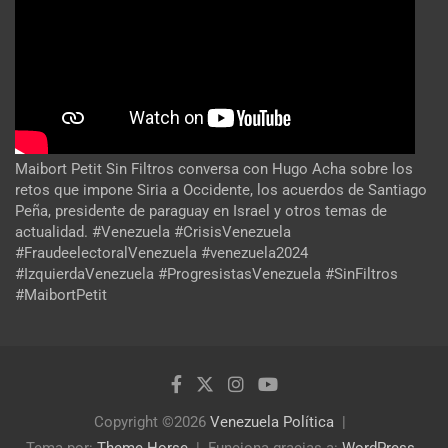
Maibort Petit Sin Filtros conversa con Hugo Acha sobre los
retos que impone Siria a Occidente, los acuerdos de Santiago
Peña, presidente de paraguay en Israel y otros temas de
actualidad. #Venezuela #CrisisVenezuela
#FraudeelectoralVenezuela #venezuela2024
#IzquierdaVenezuela #ProgresistasVenezuela #SinFiltros
#MaibortPetit
Copyright ©2026
Venezuela Política
Tema por:
Theme Horse
Funciona gracias a:
WordPress