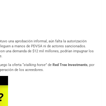
vo una aprobación informal, aún falta la autorización
o lleguen a manos de PDVSA ni de actores sancionados.
 con una demanda de $12 mil millones, podrían impugnar los
e.
uego la oferta “
stalking horse
” de
Red Tree Investments
, por
uperación de los acreedores.