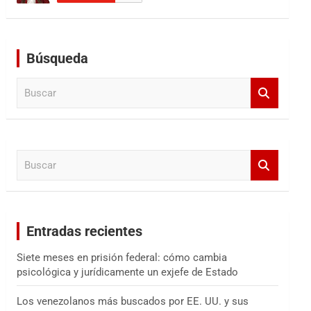
Búsqueda
B
u
s
c
a
B
r
u
s
c
a
Entradas recientes
r
Siete meses en prisión federal: cómo cambia
psicológica y jurídicamente un exjefe de Estado
Los venezolanos más buscados por EE. UU. y sus