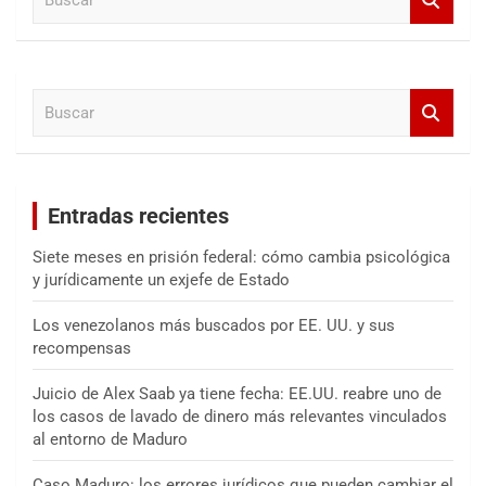
u
s
c
a
B
r
u
s
c
a
Entradas recientes
r
Siete meses en prisión federal: cómo cambia psicológica
y jurídicamente un exjefe de Estado
Los venezolanos más buscados por EE. UU. y sus
recompensas
Juicio de Alex Saab ya tiene fecha: EE.UU. reabre uno de
los casos de lavado de dinero más relevantes vinculados
al entorno de Maduro
Caso Maduro: los errores jurídicos que pueden cambiar el