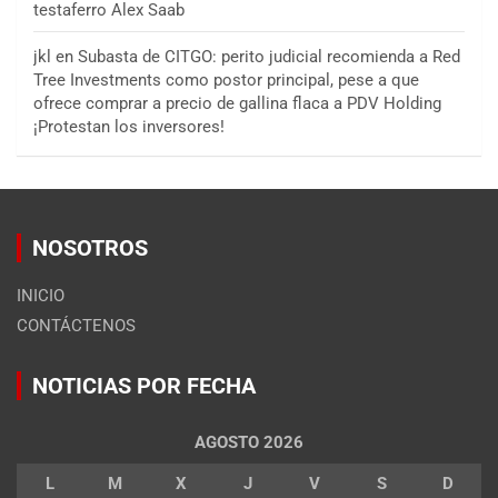
testaferro Alex Saab
jkl
en
Subasta de CITGO: perito judicial recomienda a Red
Tree Investments como postor principal, pese a que
ofrece comprar a precio de gallina flaca a PDV Holding
¡Protestan los inversores!
NOSOTROS
INICIO
CONTÁCTENOS
NOTICIAS POR FECHA
AGOSTO 2026
L
M
X
J
V
S
D