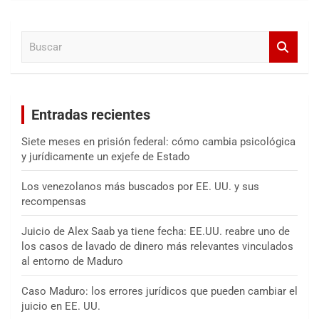
c
a
B
r
u
s
c
a
Entradas recientes
r
Siete meses en prisión federal: cómo cambia psicológica
y jurídicamente un exjefe de Estado
Los venezolanos más buscados por EE. UU. y sus
recompensas
Juicio de Alex Saab ya tiene fecha: EE.UU. reabre uno de
los casos de lavado de dinero más relevantes vinculados
al entorno de Maduro
Caso Maduro: los errores jurídicos que pueden cambiar el
juicio en EE. UU.