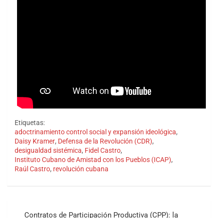
Etiquetas:
adoctrinamiento control social y expansión ideológica
,
Daisy Kramer
,
Defensa de la Revolución (CDR)
,
desigualdad sistémica
,
Fidel Castro
,
Instituto Cubano de Amistad con los Pueblos (ICAP)
,
Raúl Castro
,
revolución cubana
Navegación
Contratos de Participación Productiva (CPP): la