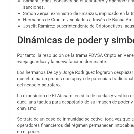
Samark López: considerado el testaferro y operador fin
sanciones.
Simón Zerpa: exministro de Finanzas, implicado en la t
Hermanos de Gracia: vinculados a través de Banca Amiga
Joselit Ramírez: superintendente de Criptoactivos, acus
Dinámicas de poder y simbo
Por tanto, la resolución de la trama PDVSA Cripto en Vene
«vieja guardia» y la nueva facción dominante.
Los hermanos Delcy y Jorge Rodríguez lograron desplazar 
que eliminaron grupos con apoyo de potencias tradicional
del negocio petrolero.
La exposición de El Aissami en silla de ruedas y vestido 
duda, una táctica para despojarlo de su imagen de poder y 
chavismo.
Se trata de un caso de inmunidad selectiva, toda vez que 
operadores financieros del régimen permanecen intocables,
en el poder.