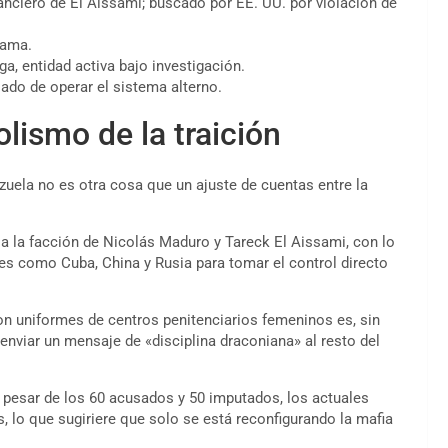
anciero de El Aissami; buscado por EE. UU. por violación de
rama.
, entidad activa bajo investigación.
ado de operar el sistema alterno.
lismo de la traición
zuela no es otra cosa que un ajuste de cuentas entre la
a la facción de Nicolás Maduro y Tareck El Aissami, con lo
es como Cuba, China y Rusia para tomar el control directo
con uniformes de centros penitenciarios femeninos es, sin
enviar un mensaje de «disciplina draconiana» al resto del
a pesar de los 60 acusados y 50 imputados, los actuales
 lo que sugiriere que solo se está reconfigurando la mafia