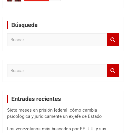
Búsqueda
B
u
s
c
a
B
r
u
s
c
a
Entradas recientes
r
Siete meses en prisión federal: cómo cambia
psicológica y jurídicamente un exjefe de Estado
Los venezolanos más buscados por EE. UU. y sus