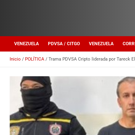
Investigación sobre Crimen Organizado Transnacional
Venezuela Política
VENEZUELA
PDVSA / CITGO
VENEZUELA
CORR
Inicio
POLÍTICA
Trama PDVSA Cripto liderada por Tareck El 