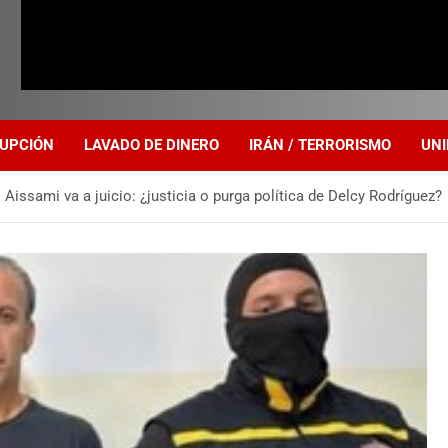
UPCIÓN
LAVADO DE DINERO
IRÁN / TERRORISMO
UNI
Aissami va a juicio: ¿justicia o purga política de Delcy Rodríguez?