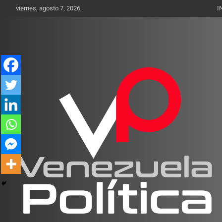
Saltar
viernes, agosto 7, 2026
I
al
contenido