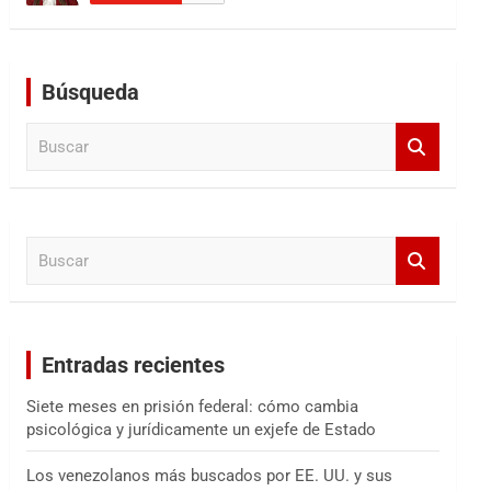
Búsqueda
B
u
s
c
a
B
r
u
s
c
a
Entradas recientes
r
Siete meses en prisión federal: cómo cambia
psicológica y jurídicamente un exjefe de Estado
Los venezolanos más buscados por EE. UU. y sus