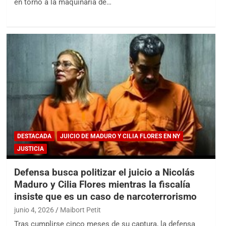
en torno a la maquinaria de…
DESTACADA
JUICIO DE MADURO Y CILIA FLORES EN NY
JUSTICIA
Defensa busca politizar el juicio a Nicolás
Maduro y Cilia Flores mientras la fiscalía
insiste que es un caso de narcoterrorismo
junio 4, 2026
Maibort Petit
Tras cumplirse cinco meses de su captura, la defensa