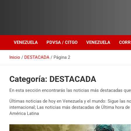
Investigación sobre Crimen Organizado Transnacional
Venezuela Política
VENEZUELA
PDVSA / CITGO
VENEZUELA
CORR
Inicio
DESTACADA
Página 2
Categoría:
DESTACADA
En esta sección encontrarás las noticias más destacadas que
Últimas noticias de hoy en Venezuela y el mundo: Sigue las no
internacional; Las noticias más destacadas de Última hora de
América Latina