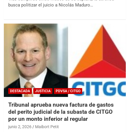
busca politizar el juicio a Nicolás Maduro…
DESTACADA
JUSTICIA
PDVSA / CITGO
Tribunal aprueba nueva factura de gastos
del perito judicial de la subasta de CITGO
por un monto inferior al regular
junio 2, 2026
Maibort Petit