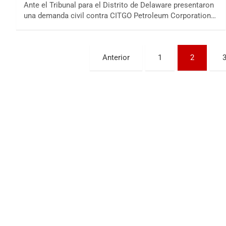
Ante el Tribunal para el Distrito de Delaware presentaron
una demanda civil contra CITGO Petroleum Corporation…
Paginación
Anterior
1
2
de
entradas