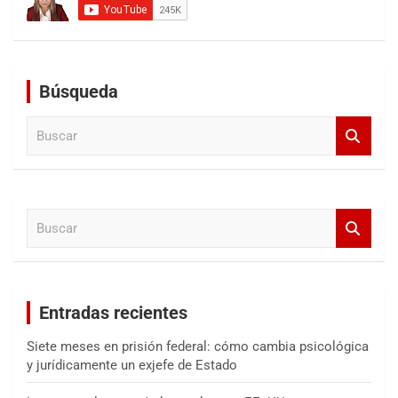
Búsqueda
B
u
s
c
a
B
r
u
s
c
a
Entradas recientes
r
Siete meses en prisión federal: cómo cambia psicológica
y jurídicamente un exjefe de Estado