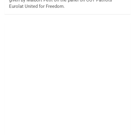
given by Maibort Petit on the panel on COT Patriots
Eurolat United for Freedom.