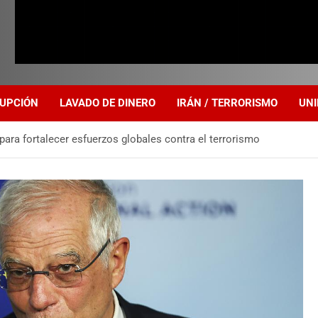
UPCIÓN
LAVADO DE DINERO
IRÁN / TERRORISMO
UNI
ara fortalecer esfuerzos globales contra el terrorismo