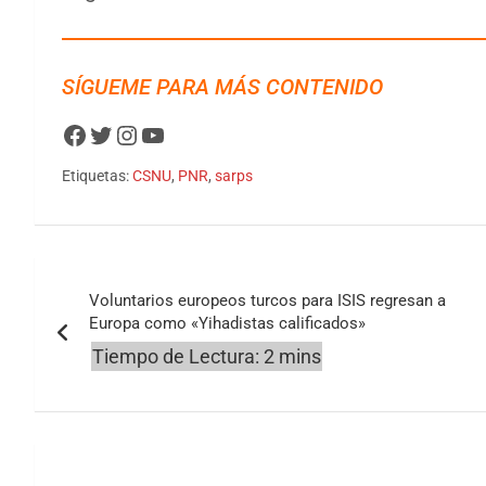
SÍGUEME PARA MÁS CONTENIDO
Facebook
Twitter
Instagram
YouTube
Etiquetas:
CSNU
,
PNR
,
sarps
Navegación
Voluntarios europeos turcos para ISIS regresan a
de
Europa como «Yihadistas calificados»
entradas