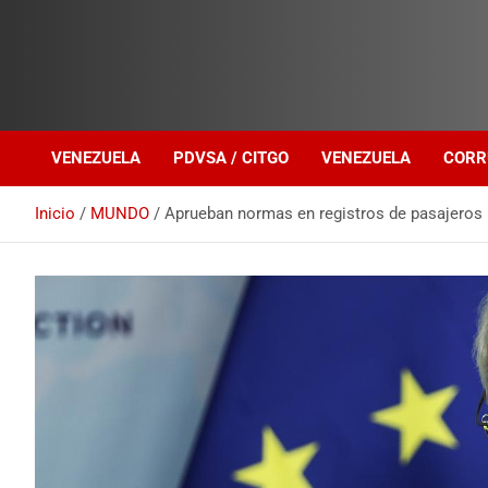
Investigación sobre Crimen Organizado Transnacional
Venezuela Política
VENEZUELA
PDVSA / CITGO
VENEZUELA
CORR
Inicio
MUNDO
Aprueban normas en registros de pasajeros p