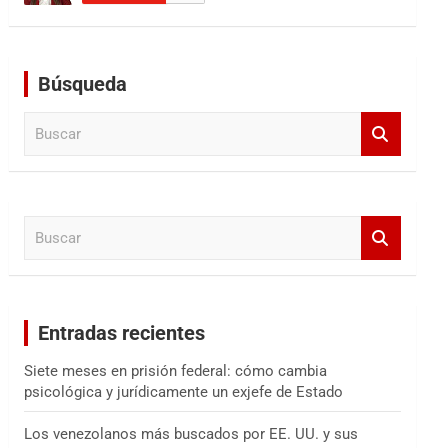
Búsqueda
B
u
s
c
a
B
r
u
s
c
a
Entradas recientes
r
Siete meses en prisión federal: cómo cambia
psicológica y jurídicamente un exjefe de Estado
Los venezolanos más buscados por EE. UU. y sus