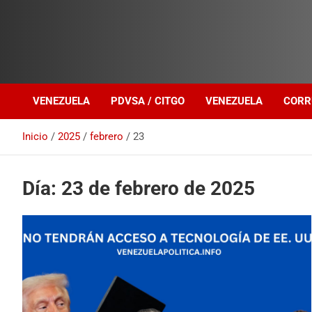
Investigación sobre Crimen Organizado Transnacional
Venezuela Política
VENEZUELA
PDVSA / CITGO
VENEZUELA
CORR
Inicio
2025
febrero
23
Día:
23 de febrero de 2025