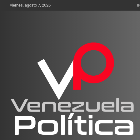
Saltar
viernes, agosto 7, 2026
I
al
contenido