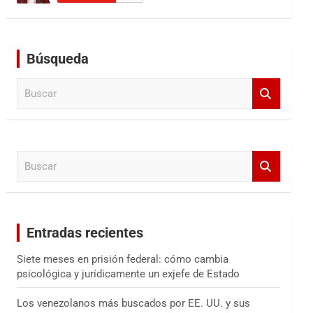
Búsqueda
B
u
s
c
a
B
r
u
s
c
a
Entradas recientes
r
Siete meses en prisión federal: cómo cambia
psicológica y jurídicamente un exjefe de Estado
Los venezolanos más buscados por EE. UU. y sus