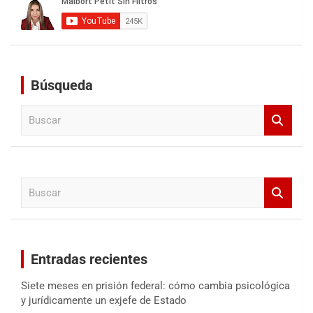
Búsqueda
B
u
s
c
a
B
r
u
s
c
a
Entradas recientes
r
Siete meses en prisión federal: cómo cambia psicológica
y jurídicamente un exjefe de Estado