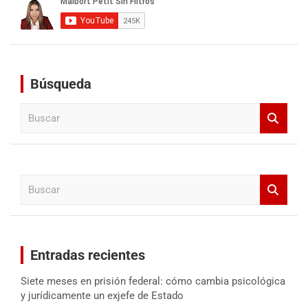
Búsqueda
B
u
s
c
a
B
r
u
s
c
a
Entradas recientes
r
Siete meses en prisión federal: cómo cambia psicológica
y jurídicamente un exjefe de Estado