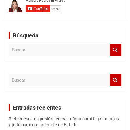
Búsqueda
B
u
s
c
a
B
r
u
s
c
a
Entradas recientes
r
Siete meses en prisión federal: cómo cambia psicológica
y jurídicamente un exjefe de Estado