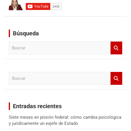
Búsqueda
B
u
s
c
a
B
r
u
s
c
a
Entradas recientes
r
Siete meses en prisión federal: cómo cambia psicológica
y jurídicamente un exjefe de Estado