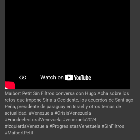
Maibort Petit Sin Filtros conversa con Hugo Acha sobre los
retos que impone Siria a Occidente, los acuerdos de Santiago
Peña, presidente de paraguay en Israel y otros temas de
actualidad. #Venezuela #CrisisVenezuela
#FraudeelectoralVenezuela #venezuela2024
#IzquierdaVenezuela #ProgresistasVenezuela #SinFiltros
#MaibortPetit