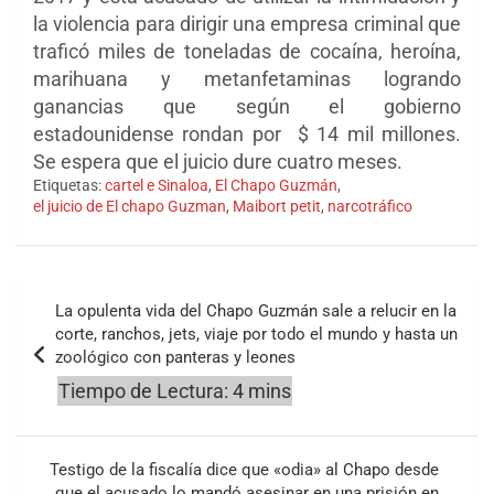
la violencia para dirigir una empresa criminal que
traficó miles de toneladas de cocaína, heroína,
marihuana y metanfetaminas logrando
ganancias que según el gobierno
estadounidense rondan por $ 14 mil millones.
Se espera que el juicio dure cuatro meses.
Etiquetas:
cartel e Sinaloa
,
El Chapo Guzmán
,
el juicio de El chapo Guzman
,
Maibort petit
,
narcotráfico
Navegación
La opulenta vida del Chapo Guzmán sale a relucir en la
de
corte, ranchos, jets, viaje por todo el mundo y hasta un
zoológico con panteras y leones
entradas
Testigo de la fiscalía dice que «odia» al Chapo desde
que el acusado lo mandó asesinar en una prisión en