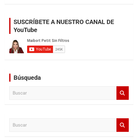
SUSCRÍBETE A NUESTRO CANAL DE
YouTube
Búsqueda
B
u
s
c
a
B
r
u
s