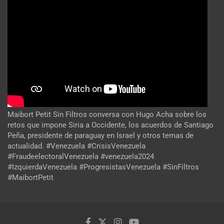
Maibort Petit Sin Filtros conversa con Hugo Acha sobre los
retos que impone Siria a Occidente, los acuerdos de Santiago
Peña, presidente de paraguay en Israel y otros temas de
actualidad. #Venezuela #CrisisVenezuela
#FraudeelectoralVenezuela #venezuela2024
#IzquierdaVenezuela #ProgresistasVenezuela #SinFiltros
#MaibortPetit