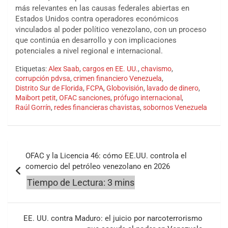
más relevantes en las causas federales abiertas en
Estados Unidos contra operadores económicos
vinculados al poder político venezolano, con un proceso
que continúa en desarrollo y con implicaciones
potenciales a nivel regional e internacional.
Etiquetas:
Alex Saab
,
cargos en EE. UU.
,
chavismo
,
corrupción pdvsa
,
crimen financiero Venezuela
,
Distrito Sur de Florida
,
FCPA
,
Globovisión
,
lavado de dinero
,
Maibort petit
,
OFAC sanciones
,
prófugo internacional
,
Raúl Gorrín
,
redes financieras chavistas
,
sobornos Venezuela
Navegación
OFAC y la Licencia 46: cómo EE.UU. controla el
de
comercio del petróleo venezolano en 2026
entradas
EE. UU. contra Maduro: el juicio por narcoterrorismo