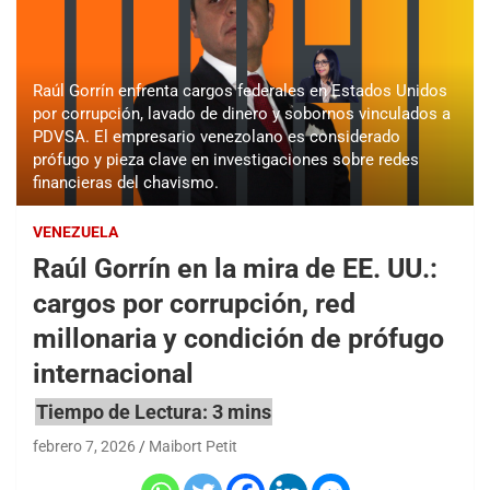
Raúl Gorrín enfrenta cargos federales en Estados Unidos
por corrupción, lavado de dinero y sobornos vinculados a
PDVSA. El empresario venezolano es considerado
prófugo y pieza clave en investigaciones sobre redes
financieras del chavismo.
VENEZUELA
Raúl Gorrín en la mira de EE. UU.:
cargos por corrupción, red
millonaria y condición de prófugo
internacional
febrero 7, 2026
Maibort Petit