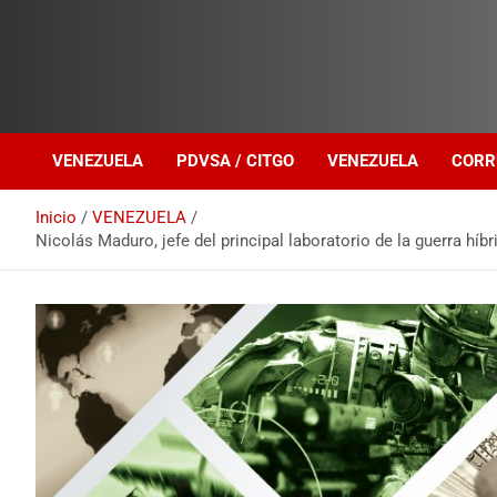
Investigación sobre Crimen Organizado Transnacional
Venezuela Política
VENEZUELA
PDVSA / CITGO
VENEZUELA
CORR
Inicio
VENEZUELA
Nicolás Maduro, jefe del principal laboratorio de la guerra híb