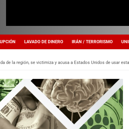
UPCIÓN
LAVADO DE DINERO
IRÁN / TERRORISMO
UNI
rida de la región, se victimiza y acusa a Estados Unidos de usar est