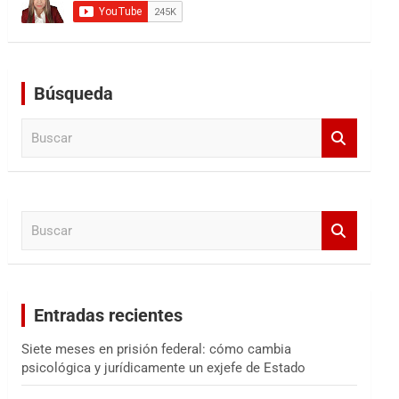
Búsqueda
B
u
s
c
a
B
r
u
s
c
a
Entradas recientes
r
Siete meses en prisión federal: cómo cambia
psicológica y jurídicamente un exjefe de Estado