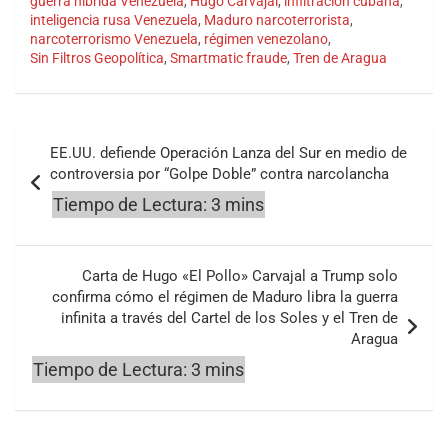
guerra híbrida Venezuela
,
Hugo Carvajal
,
infiltración cubana
,
inteligencia rusa Venezuela
,
Maduro narcoterrorista
,
narcoterrorismo Venezuela
,
régimen venezolano
,
Sin Filtros Geopolítica
,
Smartmatic fraude
,
Tren de Aragua
Navegación
EE.UU. defiende Operación Lanza del Sur en medio de
de
controversia por “Golpe Doble” contra narcolancha
entradas
Carta de Hugo «El Pollo» Carvajal a Trump solo
confirma cómo el régimen de Maduro libra la guerra
infinita a través del Cartel de los Soles y el Tren de
Aragua