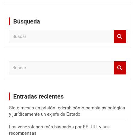
Búsqueda
B
u
s
c
a
B
r
u
s
c
a
Entradas recientes
r
Siete meses en prisión federal: cómo cambia psicológica
y jurídicamente un exjefe de Estado
Los venezolanos más buscados por EE. UU. y sus
recompensas