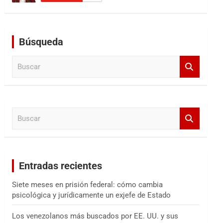
Búsqueda
B
u
s
c
a
B
r
u
s
c
a
Entradas recientes
r
Siete meses en prisión federal: cómo cambia
psicológica y jurídicamente un exjefe de Estado
Los venezolanos más buscados por EE. UU. y sus