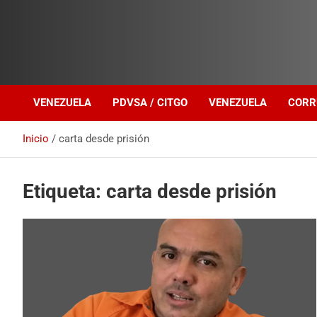
Investigación sobre Crimen Organizado Transnacional
Venezuela Política
VENEZUELA
PDVSA / CITGO
VENEZUELA
CORR
Inicio
carta desde prisión
Etiqueta:
carta desde prisión