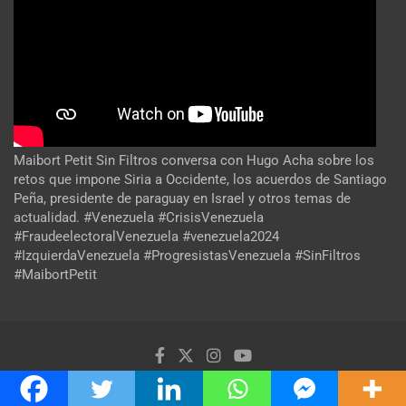
Maibort Petit Sin Filtros conversa con Hugo Acha sobre los
retos que impone Siria a Occidente, los acuerdos de Santiago
Peña, presidente de paraguay en Israel y otros temas de
actualidad. #Venezuela #CrisisVenezuela
#FraudeelectoralVenezuela #venezuela2024
#IzquierdaVenezuela #ProgresistasVenezuela #SinFiltros
#MaibortPetit
Copyright ©2026
Venezuela Política