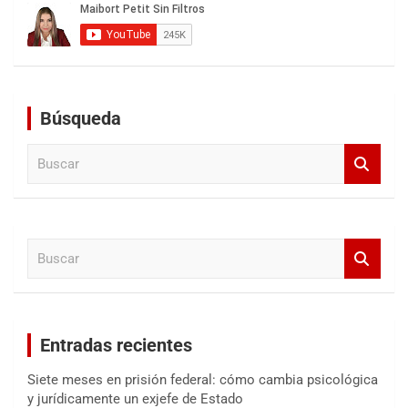
Búsqueda
B
u
s
c
a
B
r
u
s
c
a
Entradas recientes
r
Siete meses en prisión federal: cómo cambia psicológica
y jurídicamente un exjefe de Estado