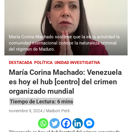
María Corina Machado sostiene que la en la actulidad la
comunidad internacional conoce la naturaleza criminal
del régimen de Maduro.
DESTACADA
POLÍTICA
UNIDAD INVESTIGATIVA
María Corina Machado: Venezuela
es hoy el hub [centro] del crimen
organizado mundial
noviembre 9, 2024
Maibort Petit