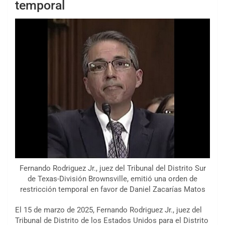
temporal
Fernando Rodriguez Jr., juez del Tribunal del Distrito Sur
de Texas-División Brownsville, emitió una orden de
restricción temporal en favor de Daniel Zacarías Matos
El 15 de marzo de 2025,
Fernando Rodriguez Jr.,
juez del
Tribunal de Distrito de los Estados Unidos para el Distrito