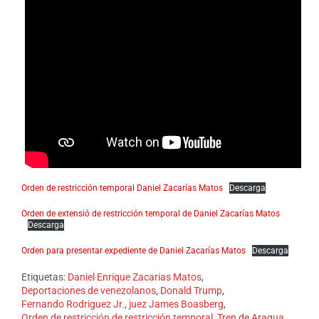
Orden de restricción temporal Daniel Zacarías Matos
Descarga
Orden de extensió de restricción temporal de Daniel Zacarías Matos
Descarga
Orden para presentar expediente de Daniel Zacarías Matos
Descarga
Etiquetas:
Daniel Enrique Zacarias Matos
,
Deportaciones de venezolanos
,
Donald Trump
,
Fernando Rodriguez Jr.
,
juez James Boasberg
,
Orden de restricción de restricción temporal
,
Tren de Aragua