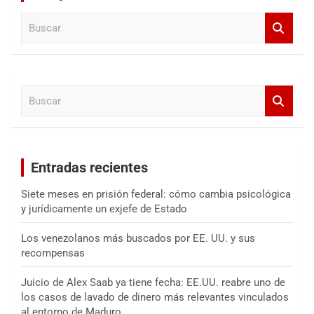
B
u
s
c
a
B
r
u
s
c
a
Entradas recientes
r
Siete meses en prisión federal: cómo cambia psicológica
y jurídicamente un exjefe de Estado
Los venezolanos más buscados por EE. UU. y sus
recompensas
Juicio de Alex Saab ya tiene fecha: EE.UU. reabre uno de
los casos de lavado de dinero más relevantes vinculados
al entorno de Maduro