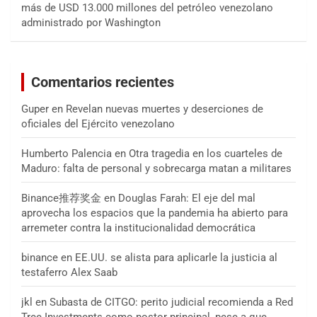
más de USD 13.000 millones del petróleo venezolano
administrado por Washington
Comentarios recientes
Guper
en
Revelan nuevas muertes y deserciones de
oficiales del Ejército venezolano
Humberto Palencia
en
Otra tragedia en los cuarteles de
Maduro: falta de personal y sobrecarga matan a militares
Binance推荐奖金
en
Douglas Farah: El eje del mal
aprovecha los espacios que la pandemia ha abierto para
arremeter contra la institucionalidad democrática
binance
en
EE.UU. se alista para aplicarle la justicia al
testaferro Alex Saab
jkl
en
Subasta de CITGO: perito judicial recomienda a Red
Tree Investments como postor principal, pese a que