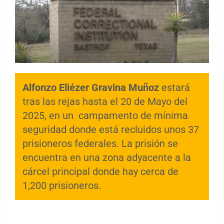
Alfonzo Eliézer Gravina Muñoz
estará
tras las rejas hasta el 20 de Mayo del
2025, en un campamento de mínima
seguridad donde está recluidos unos 37
prisioneros federales. La prisión se
encuentra en una zona adyacente a la
cárcel principal donde hay cerca de
1,200 prisioneros.