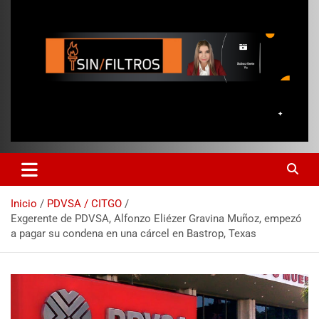
Inicio
PDVSA / CITGO
Exgerente de PDVSA, Alfonzo Eliézer Gravina Muñoz, empezó
a pagar su condena en una cárcel en Bastrop, Texas