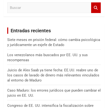
B
r
u
s
c
a
Entradas recientes
r
Siete meses en prisión federal: cómo cambia psicológica
y jurídicamente un exjefe de Estado
Los venezolanos más buscados por EE. UU. y sus
recompensas
Juicio de Alex Saab ya tiene fecha: EE.UU. reabre uno de
los casos de lavado de dinero más relevantes vinculados
al entorno de Maduro
Caso Maduro: los errores jurídicos que pueden cambiar el
juicio en EE. UU.
Congreso de EE. UU. intensifica la fiscalización sobre