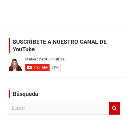
SUSCRÍBETE A NUESTRO CANAL DE
YouTube
Búsqueda
B
u
s
c
a