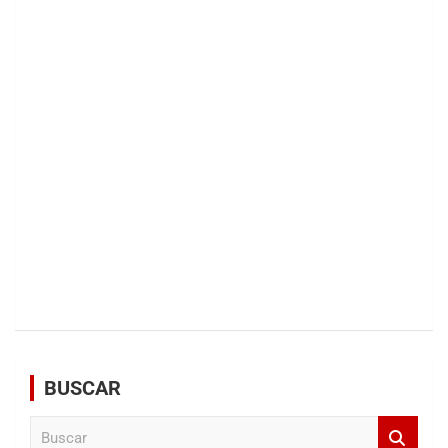
BUSCAR
B
u