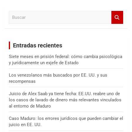
c
a
B
r
u
s
c
a
Entradas recientes
r
Siete meses en prisión federal: cómo cambia psicológica
y jurídicamente un exjefe de Estado
Los venezolanos más buscados por EE. UU. y sus
recompensas
Juicio de Alex Saab ya tiene fecha: EE.UU. reabre uno de
los casos de lavado de dinero más relevantes vinculados
al entorno de Maduro
Caso Maduro: los errores jurídicos que pueden cambiar el
juicio en EE. UU.