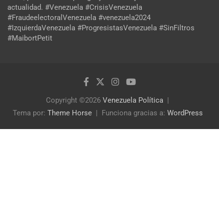
actualidad. #Venezuela #CrisisVenezuela
#FraudeelectoralVenezuela #venezuela2024
#IzquierdaVenezuela #ProgresistasVenezuela #SinFiltros
#MaibortPetit
Copyright ©2026
Venezuela Política
Tema por:
Theme Horse
Funciona gracias a:
WordPress