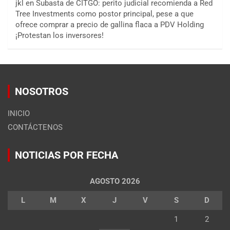
jkl
en
Subasta de CITGO: perito judicial recomienda a Red
Tree Investments como postor principal, pese a que
ofrece comprar a precio de gallina flaca a PDV Holding
¡Protestan los inversores!
NOSOTROS
INICIO
CONTÁCTENOS
NOTICIAS POR FECHA
AGOSTO 2026
L
M
X
J
V
S
D
1
2