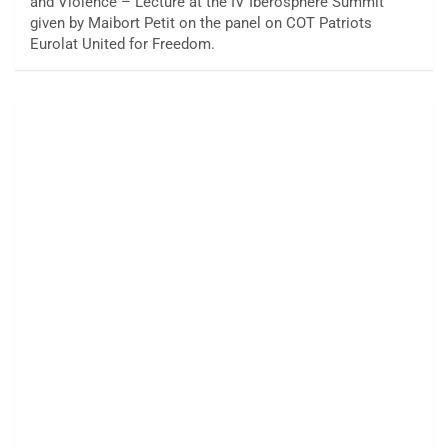
and Violence – Lecture at the IV Iberosphere Summit
given by Maibort Petit on the panel on COT Patriots
Eurolat United for Freedom.