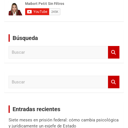
Búsqueda
B
u
s
c
a
B
r
u
s
c
a
Entradas recientes
r
Siete meses en prisión federal: cómo cambia psicológica
y jurídicamente un exjefe de Estado