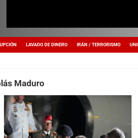
UPCIÓN
LAVADO DE DINERO
IRÁN / TERRORISMO
UNI
colás Maduro