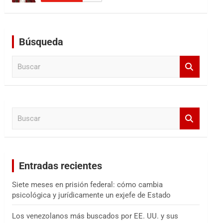
Búsqueda
B
u
s
c
a
B
r
u
s
c
a
Entradas recientes
r
Siete meses en prisión federal: cómo cambia
psicológica y jurídicamente un exjefe de Estado
Los venezolanos más buscados por EE. UU. y sus