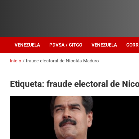
Investigación sobre Crimen Organizado Transnacional
Venezuela Política
VENEZUELA
PDVSA / CITGO
VENEZUELA
CORR
Inicio
fraude electoral de Nicolás Maduro
Etiqueta:
fraude electoral de Ni