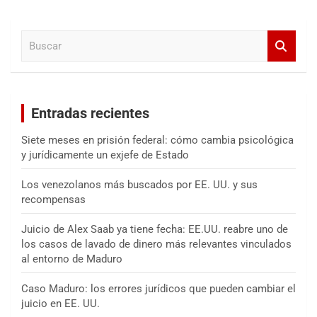
c
a
B
r
u
s
c
a
Entradas recientes
r
Siete meses en prisión federal: cómo cambia psicológica
y jurídicamente un exjefe de Estado
Los venezolanos más buscados por EE. UU. y sus
recompensas
Juicio de Alex Saab ya tiene fecha: EE.UU. reabre uno de
los casos de lavado de dinero más relevantes vinculados
al entorno de Maduro
Caso Maduro: los errores jurídicos que pueden cambiar el
juicio en EE. UU.