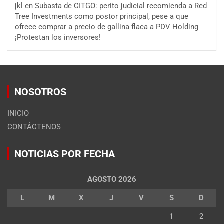
jkl
en
Subasta de CITGO: perito judicial recomienda a Red
Tree Investments como postor principal, pese a que
ofrece comprar a precio de gallina flaca a PDV Holding
¡Protestan los inversores!
NOSOTROS
INICIO
CONTÁCTENOS
NOTICIAS POR FECHA
AGOSTO 2026
L
M
X
J
V
S
D
1
2