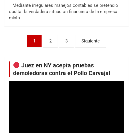
Mediante irregulares manejos contables se pretendió
ocultar la verdadera situación financiera de la empresa
mixta.…
Paginación
1
2
3
Siguiente
de
entradas
Juez en NY acepta pruebas
demoledoras contra el Pollo Carvajal