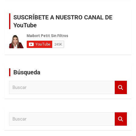
SUSCRÍBETE A NUESTRO CANAL DE
YouTube
Búsqueda
B
u
s
c
a
B
r
u
s
c