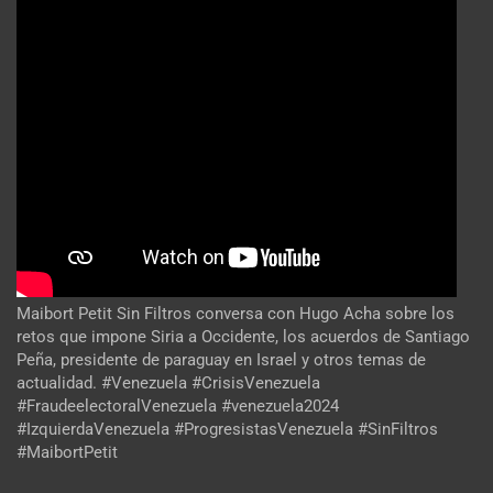
Maibort Petit Sin Filtros conversa con Hugo Acha sobre los
retos que impone Siria a Occidente, los acuerdos de Santiago
Peña, presidente de paraguay en Israel y otros temas de
actualidad. #Venezuela #CrisisVenezuela
#FraudeelectoralVenezuela #venezuela2024
#IzquierdaVenezuela #ProgresistasVenezuela #SinFiltros
#MaibortPetit