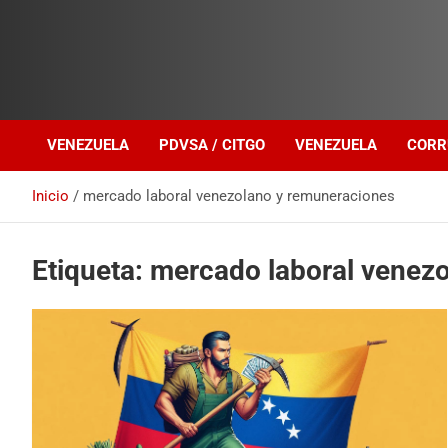
Investigación sobre Crimen Organizado Transnacional
Venezuela Política
VENEZUELA
PDVSA / CITGO
VENEZUELA
CORR
Inicio
mercado laboral venezolano y remuneraciones
Etiqueta:
mercado laboral venez