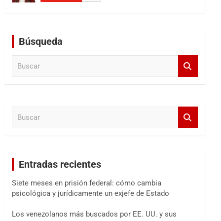
Búsqueda
B
u
s
c
a
B
r
u
s
c
a
Entradas recientes
r
Siete meses en prisión federal: cómo cambia
psicológica y jurídicamente un exjefe de Estado
Los venezolanos más buscados por EE. UU. y sus