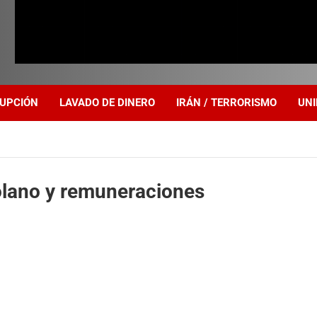
UPCIÓN
LAVADO DE DINERO
IRÁN / TERRORISMO
UNI
olano y remuneraciones