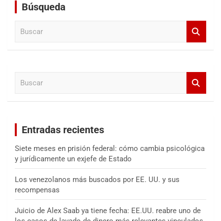
Búsqueda
B
u
s
c
a
B
r
u
s
c
a
Entradas recientes
r
Siete meses en prisión federal: cómo cambia psicológica
y jurídicamente un exjefe de Estado
Los venezolanos más buscados por EE. UU. y sus
recompensas
Juicio de Alex Saab ya tiene fecha: EE.UU. reabre uno de