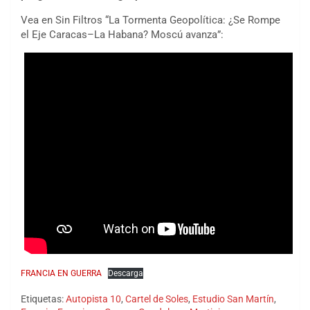
Vea en Sin Filtros “La Tormenta Geopolítica: ¿Se Rompe
el Eje Caracas–La Habana? Moscú avanza”:
FRANCIA EN GUERRA
Descarga
Etiquetas:
Autopista 10
,
Cartel de Soles
,
Estudio San Martín
,