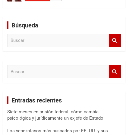
Búsqueda
B
u
s
c
a
B
r
u
s
c
a
Entradas recientes
r
Siete meses en prisión federal: cómo cambia
psicológica y jurídicamente un exjefe de Estado
Los venezolanos más buscados por EE. UU. y sus