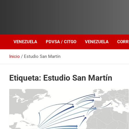
Investigación sobre Crimen Organizado Transnacional
Venezuela Política
VENEZUELA
PDVSA / CITGO
VENEZUELA
CORR
Inicio
Estudio San Martín
Etiqueta:
Estudio San Martín