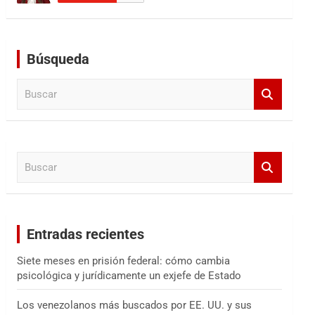
Búsqueda
B
u
s
c
a
B
r
u
s
c
a
Entradas recientes
r
Siete meses en prisión federal: cómo cambia
psicológica y jurídicamente un exjefe de Estado
Los venezolanos más buscados por EE. UU. y sus