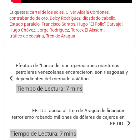
Etiquetas:
cartel de los soles
,
Cliver Alcalá Cordones
,
contrabando de oro
,
Delcy Rodríguez
,
diosdado cabello
,
Estado paralelo
,
Francisco Santos
,
Hugo “El Pollo” Carvajal
,
Hugo Chávez
,
Jorge Rodriguez
,
Tareck El Aissami
,
tráfico de cocaína
,
Tren de Aragua
Navegación
Efectos de “Lanza del sur: operaciones marítimas
de
petroleras venezolanas encarecieron, son riesgosas y
dependientes del mercado asiático
entradas
EE. UU. acusa al Tren de Aragua de financiar
terrorismo robando millones de dólares de cajeros en
EE.UU.