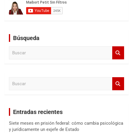
Búsqueda
B
u
s
c
a
B
r
u
s
c
a
Entradas recientes
r
Siete meses en prisión federal: cómo cambia psicológica
y jurídicamente un exjefe de Estado