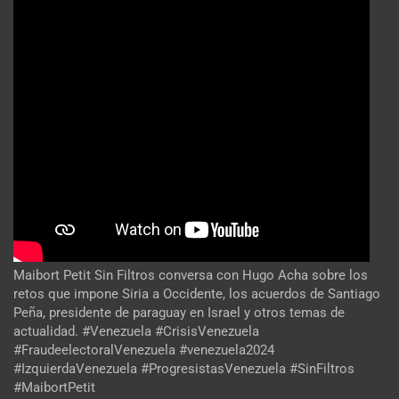
Maibort Petit Sin Filtros conversa con Hugo Acha sobre los
retos que impone Siria a Occidente, los acuerdos de Santiago
Peña, presidente de paraguay en Israel y otros temas de
actualidad. #Venezuela #CrisisVenezuela
#FraudeelectoralVenezuela #venezuela2024
#IzquierdaVenezuela #ProgresistasVenezuela #SinFiltros
#MaibortPetit