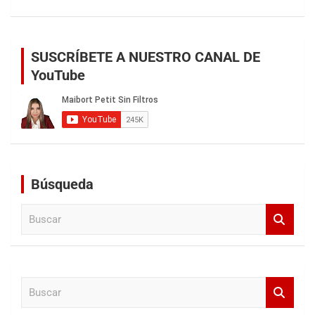
SUSCRÍBETE A NUESTRO CANAL DE
YouTube
Búsqueda
B
u
s
c
a
B
r
u
s