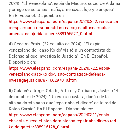
2024). “’El Venezolano’, espía de Maduro, socio de Aldama
y amigo de sultanes: mafia, amenazas, lujo y blanqueo”.
En El Español. Disponible en:
https://www.elespanol.com/espana/20240312/venezolan
o-espia-maduro-socio-aldama-amigo-sultanes-mafia-
amenazas-lujo-blanqueo/839166527_0.html
4)
Cedeira, Brais. (22 de julio de 2024). “El espía
venezolano del ‘caso Koldo’ visitó a un contratista de
Defensa al que investiga la Justicia”. En El Español.
Disponible en:
https://www.elespanol.com/espana/20240722/espia-
venezolano-caso-koldo-visito-contratista-defensa-
investiga-justicia/871662970_0.html
5)
Calabrés, Jorge; Criado, Arturo; y Corbacho, Javier. (14
de octubre de 2024). “Un espía chavista, dueño de la
clínica dominicana que ‘repatriaba el dinero’ de la red de
Koldo García”. En El Español. Disponible en:
https://www.elespanol.com/espana/20240311/espia-
chavista-dueno-clinica-dominicana-repatriaba-dinero-red-
koldo-garcia/838916128_0.html