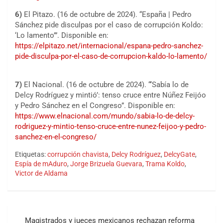
6)
El Pitazo. (16 de octubre de 2024). “España | Pedro
Sánchez pide disculpas por el caso de corrupción Koldo:
‘Lo lamento’”. Disponible en:
https://elpitazo.net/internacional/espana-pedro-sanchez-
pide-disculpa-por-el-caso-de-corrupcion-kaldo-lo-lamento/
7)
El Nacional. (16 de octubre de 2024). “‘Sabía lo de
Delcy Rodríguez y mintió’: tenso cruce entre Núñez Feijóo
y Pedro Sánchez en el Congreso”. Disponible en:
https://www.elnacional.com/mundo/sabia-lo-de-delcy-
rodriguez-y-mintio-tenso-cruce-entre-nunez-feijoo-y-pedro-
sanchez-en-el-congreso/
Etiquetas:
corrupción chavista
,
Delcy Rodríguez
,
DelcyGate
,
Espía de mAduro
,
Jorge Brizuela Guevara
,
Trama Koldo
,
Victor de Aldama
Navegación
Magistrados y jueces mexicanos rechazan reforma