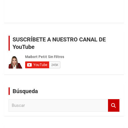
SUSCRÍBETE A NUESTRO CANAL DE
YouTube
Búsqueda
B
u
s
c
a