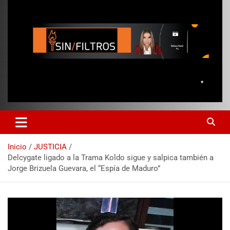
Inicio
JUSTICIA
Delcygate ligado a la Trama Koldo sigue y salpica también a
Jorge Brizuela Guevara, el “Espía de Maduro”