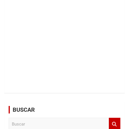
BUSCAR
B
u