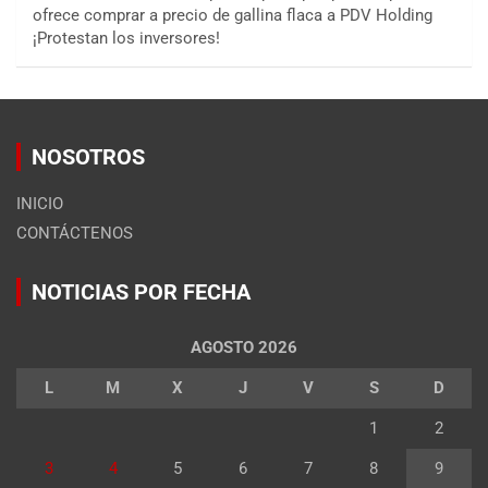
ofrece comprar a precio de gallina flaca a PDV Holding
¡Protestan los inversores!
NOSOTROS
INICIO
CONTÁCTENOS
NOTICIAS POR FECHA
AGOSTO 2026
L
M
X
J
V
S
D
1
2
3
4
5
6
7
8
9