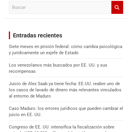
B
r
u
s
c
a
Entradas recientes
r
Siete meses en prisión federal: cómo cambia psicológica
y jurídicamente un exjefe de Estado
Los venezolanos más buscados por EE. UU. y sus
recompensas
Juicio de Alex Saab ya tiene fecha: EE.UU. reabre uno de
los casos de lavado de dinero más relevantes vinculados
al entorno de Maduro
Caso Maduro: los errores jurídicos que pueden cambiar el
juicio en EE. UU.
Congreso de EE. UU. intensifica la fiscalización sobre