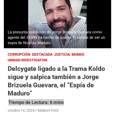
La presunta condición de Jorge Brizuela Guevara como
agente del SEBIN ha hecho de que se lo señale de ser un
espía de Nicolás Maduro.
CORRUPCIÓN
DESTACADA
JUSTICIA
MUNDO
UNIDAD INVESTIGATIVA
Delcygate ligado a la Trama Koldo
sigue y salpica también a Jorge
Brizuela Guevara, el “Espía de
Maduro”
octubre 16, 2024
Maibort Petit