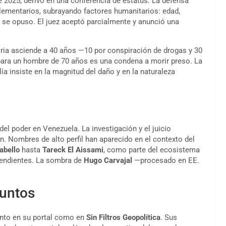
e 2025, derivó en una conferencia de estatus. La defensa
plementarios, subrayando factores humanitarios: edad,
a se opuso. El juez aceptó parcialmente y anunció una
toria asciende a 40 años —10 por conspiración de drogas y 30
para un hombre de 70 años es una condena a morir preso. La
lía insiste en la magnitud del daño y en la naturaleza
 del poder en Venezuela. La investigación y el juicio
 Nombres de alto perfil han aparecido en el contexto del
abello
hasta
Tareck El Aissami
, como parte del ecosistema
ependientes. La sombra de
Hugo Carvajal
—procesado en EE.
puntos
anto en su portal como en
Sin Filtros Geopolítica
. Sus