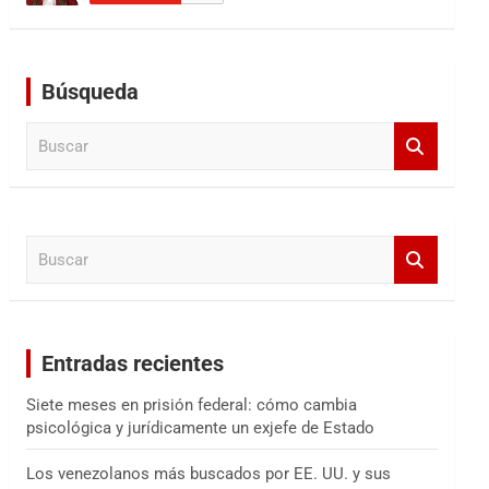
Búsqueda
B
u
s
c
a
B
r
u
s
c
a
Entradas recientes
r
Siete meses en prisión federal: cómo cambia
psicológica y jurídicamente un exjefe de Estado
Los venezolanos más buscados por EE. UU. y sus