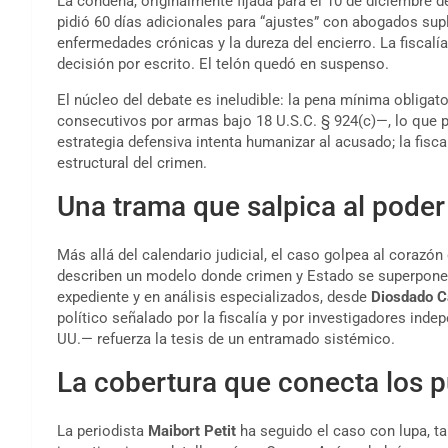
La condena, originalmente fijada para el 10 de diciembre d
pidió 60 días adicionales para “ajustes” con abogados su
enfermedades crónicas y la dureza del encierro. La fiscalí
decisión por escrito. El telón quedó en suspenso.
El núcleo del debate es ineludible: la pena mínima obliga
consecutivos por armas bajo 18 U.S.C. § 924(c)—, lo que 
estrategia defensiva intenta humanizar al acusado; la fisca
estructural del crimen.
Una trama que salpica al poder
Más allá del calendario judicial, el caso golpea al corazón
describen un modelo donde crimen y Estado se superponen.
expediente y en análisis especializados, desde
Diosdado C
político señalado por la fiscalía y por investigadores ind
UU.— refuerza la tesis de un entramado sistémico.
La cobertura que conecta los 
La periodista
Maibort Petit
ha seguido el caso con lupa, t