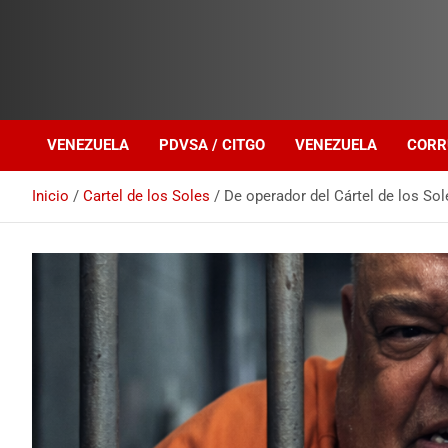
Investigación sobre Crimen Organizado Transnacional
Venezuela Política
VENEZUELA
PDVSA / CITGO
VENEZUELA
CORR
Inicio
Cartel de los Soles
De operador del Cártel de los Sol