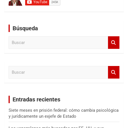
Búsqueda
B
u
s
c
a
B
r
u
s
c
a
Entradas recientes
r
Siete meses en prisión federal: cómo cambia psicológica
y jurídicamente un exjefe de Estado