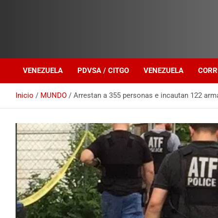
Investigación sobre Crimen Organizado Transnacional
Venezuela Política
VENEZUELA
PDVSA / CITGO
VENEZUELA
CORR
Inicio
MUNDO
Arrestan a 355 personas e incautan 122 arm