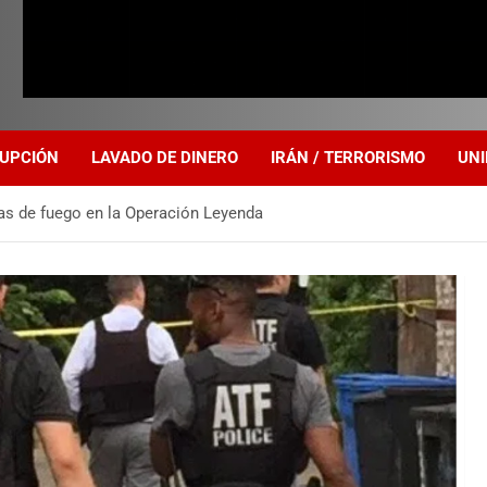
UPCIÓN
LAVADO DE DINERO
IRÁN / TERRORISMO
UNI
as de fuego en la Operación Leyenda