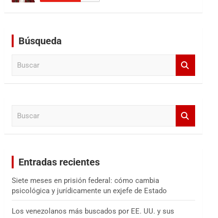
Búsqueda
B
u
s
c
a
B
r
u
s
c
a
Entradas recientes
r
Siete meses en prisión federal: cómo cambia
psicológica y jurídicamente un exjefe de Estado
Los venezolanos más buscados por EE. UU. y sus