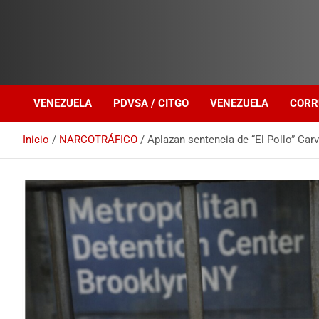
Investigación sobre Crimen Organizado Transnacional
Venezuela Política
VENEZUELA
PDVSA / CITGO
VENEZUELA
CORR
Inicio
NARCOTRÁFICO
Aplazan sentencia de “El Pollo” Car