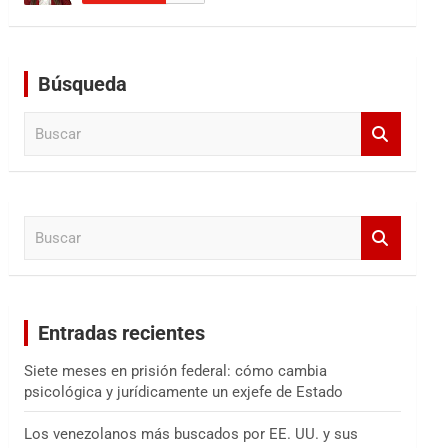
Búsqueda
B
u
s
c
a
B
r
u
s
c
a
Entradas recientes
r
Siete meses en prisión federal: cómo cambia
psicológica y jurídicamente un exjefe de Estado
Los venezolanos más buscados por EE. UU. y sus