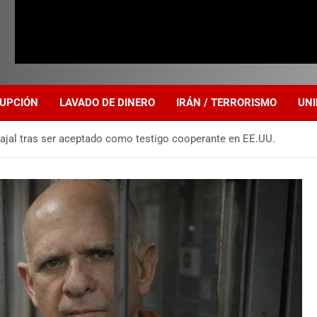
UPCIÓN
LAVADO DE DINERO
IRÁN / TERRORISMO
UNI
vajal tras ser aceptado como testigo cooperante en EE.UU.