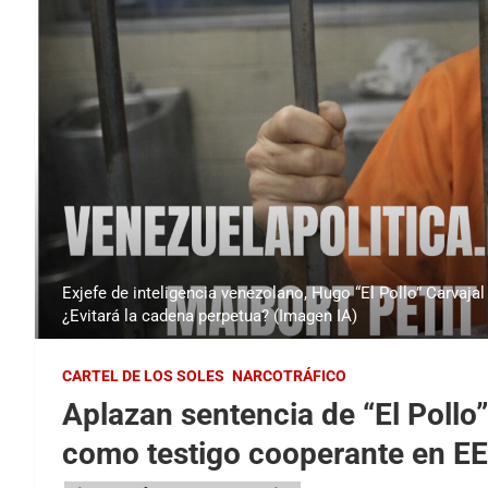
Exjefe de inteligencia venezolano, Hugo “El Pollo” Carvajal
¿Evitará la cadena perpetua? (Imagen IA)
CARTEL DE LOS SOLES
NARCOTRÁFICO
Aplazan sentencia de “El Pollo”
como testigo cooperante en EE