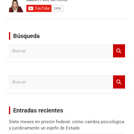
Búsqueda
B
u
s
c
a
B
r
u
s
c
a
Entradas recientes
r
Siete meses en prisión federal: cómo cambia psicológica
y jurídicamente un exjefe de Estado