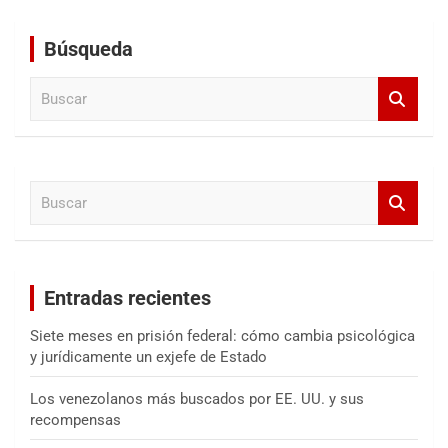
Búsqueda
B
u
s
c
a
B
r
u
s
c
a
Entradas recientes
r
Siete meses en prisión federal: cómo cambia psicológica
y jurídicamente un exjefe de Estado
Los venezolanos más buscados por EE. UU. y sus
recompensas