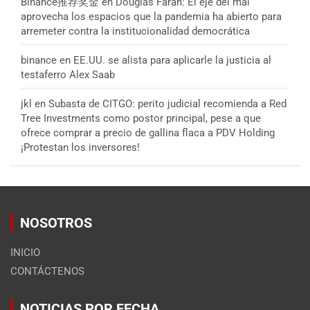
Binance推荐奖金
en
Douglas Farah: El eje del mal
aprovecha los espacios que la pandemia ha abierto para
arremeter contra la institucionalidad democrática
binance
en
EE.UU. se alista para aplicarle la justicia al
testaferro Alex Saab
jkl
en
Subasta de CITGO: perito judicial recomienda a Red
Tree Investments como postor principal, pese a que
ofrece comprar a precio de gallina flaca a PDV Holding
¡Protestan los inversores!
NOSOTROS
INICIO
CONTÁCTENOS
NOTICIAS POR FECHA