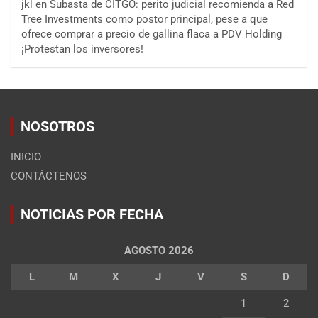
jkl
en
Subasta de CITGO: perito judicial recomienda a Red
Tree Investments como postor principal, pese a que
ofrece comprar a precio de gallina flaca a PDV Holding
¡Protestan los inversores!
NOSOTROS
INICIO
CONTÁCTENOS
NOTICIAS POR FECHA
AGOSTO 2026
L
M
X
J
V
S
D
1
2