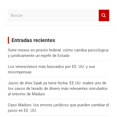
c
a
B
r
u
s
c
a
Entradas recientes
r
Siete meses en prisión federal: cómo cambia psicológica
y jurídicamente un exjefe de Estado
Los venezolanos más buscados por EE. UU. y sus
recompensas
Juicio de Alex Saab ya tiene fecha: EE.UU. reabre uno de
los casos de lavado de dinero más relevantes vinculados
al entorno de Maduro
Caso Maduro: los errores jurídicos que pueden cambiar el
juicio en EE. UU.