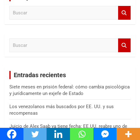
B
u
s
c
a
B
r
u
s
c
a
Entradas recientes
r
Siete meses en prisión federal: cómo cambia psicológica
y jurídicamente un exjefe de Estado
Los venezolanos más buscados por EE. UU. y sus
recompensas
Juicio de Alex Saab ya tiene fecha: EE.UU. reabre uno de
los casos de lavado de dinero más relevantes vinculados
al entorno de Maduro