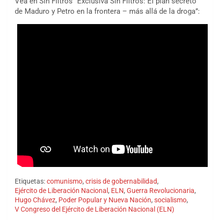
Vea en Sin Filtros “Exclusiva Sin Filtros: El plan secreto
de Maduro y Petro en la frontera – más allá de la droga”:
Etiquetas:
comunismo
,
crisis de gobernabilidad
,
Ejército de Liberación Nacional
,
ELN
,
Guerra Revolucionaria
,
Hugo Chávez
,
Poder Popular y Nueva Nación
,
socialismo
,
V Congreso del Ejército de Liberación Nacional (ELN)