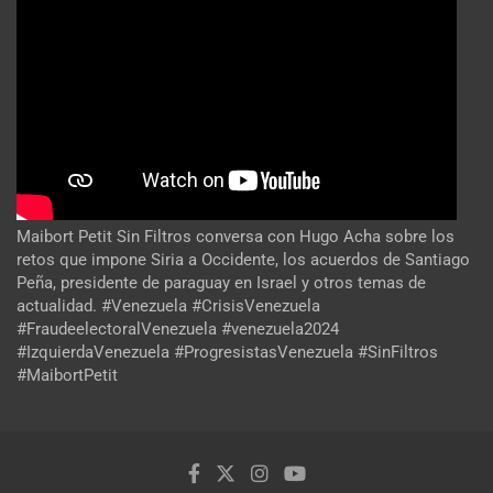
Maibort Petit Sin Filtros conversa con Hugo Acha sobre los
retos que impone Siria a Occidente, los acuerdos de Santiago
Peña, presidente de paraguay en Israel y otros temas de
actualidad. #Venezuela #CrisisVenezuela
#FraudeelectoralVenezuela #venezuela2024
#IzquierdaVenezuela #ProgresistasVenezuela #SinFiltros
#MaibortPetit