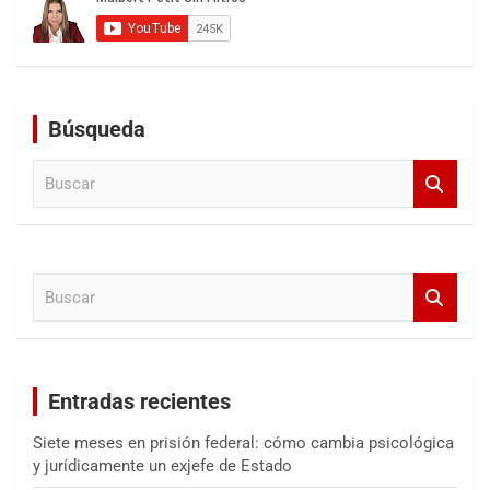
Búsqueda
B
u
s
c
a
B
r
u
s
c
a
Entradas recientes
r
Siete meses en prisión federal: cómo cambia psicológica
y jurídicamente un exjefe de Estado