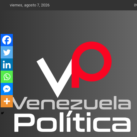
Saltar
viernes, agosto 7, 2026
I
al
contenido