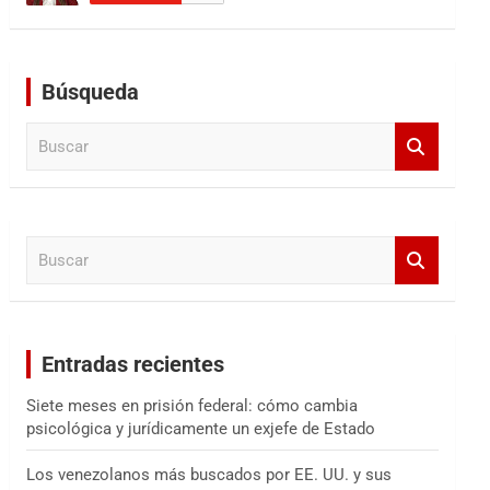
Búsqueda
B
u
s
c
a
B
r
u
s
c
a
Entradas recientes
r
Siete meses en prisión federal: cómo cambia
psicológica y jurídicamente un exjefe de Estado
Los venezolanos más buscados por EE. UU. y sus