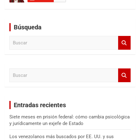
Búsqueda
B
u
s
c
a
B
r
u
s
c
a
Entradas recientes
r
Siete meses en prisión federal: cómo cambia psicológica
y jurídicamente un exjefe de Estado
Los venezolanos más buscados por EE. UU. y sus