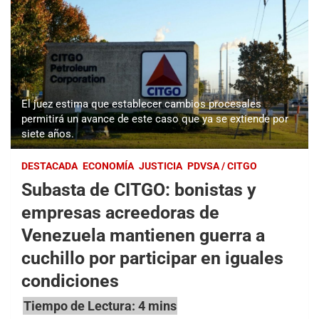
El juez estima que establecer cambios procesales
permitirá un avance de este caso que ya se extiende por
siete años.
DESTACADA
ECONOMÍA
JUSTICIA
PDVSA / CITGO
Subasta de CITGO: bonistas y
empresas acreedoras de
Venezuela mantienen guerra a
cuchillo por participar en iguales
condiciones