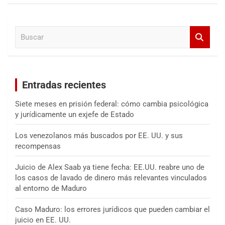
s
c
a
B
r
u
s
c
a
Entradas recientes
r
Siete meses en prisión federal: cómo cambia psicológica
y jurídicamente un exjefe de Estado
Los venezolanos más buscados por EE. UU. y sus
recompensas
Juicio de Alex Saab ya tiene fecha: EE.UU. reabre uno de
los casos de lavado de dinero más relevantes vinculados
al entorno de Maduro
Caso Maduro: los errores jurídicos que pueden cambiar el
juicio en EE. UU.