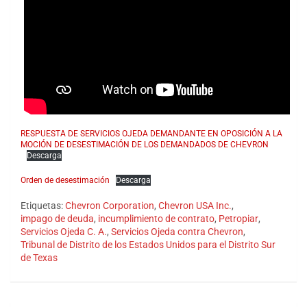
RESPUESTA DE SERVICIOS OJEDA DEMANDANTE EN OPOSICIÓN A LA
MOCIÓN DE DESESTIMACIÓN DE LOS DEMANDADOS DE CHEVRON
Descarga
Orden de desestimación
Descarga
Etiquetas:
Chevron Corporation
,
Chevron USA Inc.
,
impago de deuda
,
incumplimiento de contrato
,
Petropiar
,
Servicios Ojeda C. A.
,
Servicios Ojeda contra Chevron
,
Tribunal de Distrito de los Estados Unidos para el Distrito Sur
de Texas