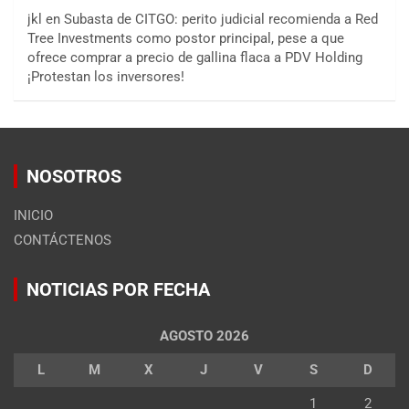
jkl
en
Subasta de CITGO: perito judicial recomienda a Red
Tree Investments como postor principal, pese a que
ofrece comprar a precio de gallina flaca a PDV Holding
¡Protestan los inversores!
NOSOTROS
INICIO
CONTÁCTENOS
NOTICIAS POR FECHA
AGOSTO 2026
L
M
X
J
V
S
D
1
2