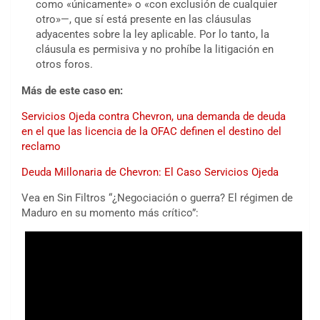
como «únicamente» o «con exclusión de cualquier
otro»—, que sí está presente en las cláusulas
adyacentes sobre la ley aplicable. Por lo tanto, la
cláusula es permisiva y no prohíbe la litigación en
otros foros.
Más de este caso en:
Servicios Ojeda contra Chevron, una demanda de deuda
en el que las licencia de la OFAC definen el destino del
reclamo
Deuda Millonaria de Chevron: El Caso Servicios Ojeda
Vea en Sin Filtros “¿Negociación o guerra? El régimen de
Maduro en su momento más crítico”: